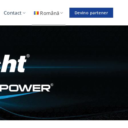
Contact
Română
Devino partener