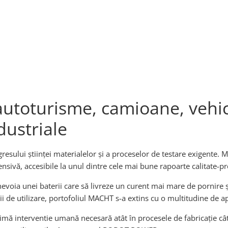
utoturisme, camioane, vehic
dustriale
resului științei materialelor și a proceselor de testare exigente
tensivă, accesibile la unul dintre cele mai bune rapoarte calitate-pr
evoia unei baterii care să livreze un curent mai mare de pornire și
 de utilizare, portofoliul MACHT s-a extins cu o multitudine de apli
mă interventie umană necesară atât în procesele de fabricație cât ș