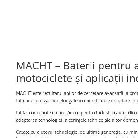
MACHT – Baterii pentru a
motociclete și aplicații in
MACHT este rezultatul anilor de cercetare avansată, a prog
față unei utilizări îndelungate în condiții de exploatare in
Inițial concepute cu precădere pentru industria auto, din n
adaptarea tehnologiei la cerințele tehnice ale altor domenii
Create cu ajutorul tehnologiei de ultimă generație, cu mini