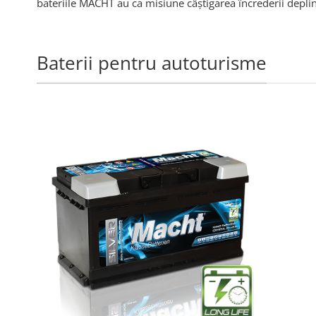
bateriile MACHT au ca misiune câștigarea încrederii depl
Baterii pentru autoturisme