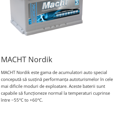
MACHT Nordik
MACHT Nordik este gama de acumulatori auto special
concepută să susțină performanța autoturismelor în cele
mai dificile moduri de exploatare. Aceste baterii sunt
capabile să funcționeze normal la temperaturi cuprinse
între −55°С to +60°С.